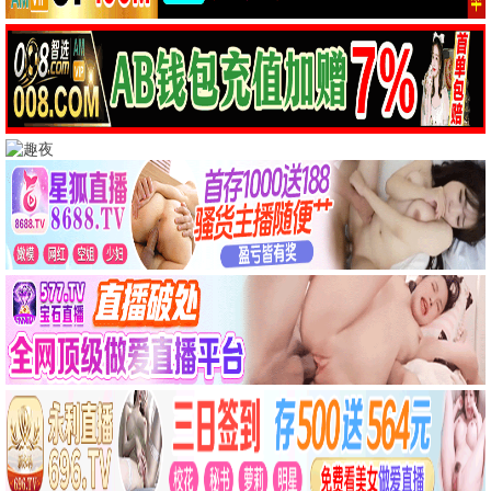
飞驰人生2
笑泪交织
最新
沈腾韩寒·赛车喜剧·速度与激情 · 2024
9.6
喜剧
韩国影视在线·免费高清
韩影
维和防暴队
燃爆热血
最新