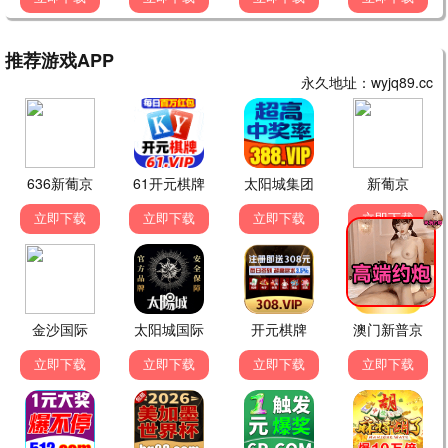
韩国影视在线·免费高清
🔥 热映大片·高分电影
韩影
热辣滚烫
爆款
贾玲励志蜕变·拳击燃情 · 2024
9.7
喜剧
韩国影视在线·免费高清