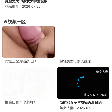
南来北往
热播
白敬亭·铁路刑警群像 · 2024
9.3
刑侦
韩国影视在线·免费高清
韩影