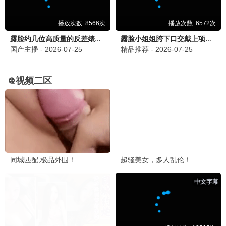
乘风2024
热度第一
姐姐舞台·女性力量 · 2024
9.3
真人秀
韩国影视在线·免费高清
韩影
歌手2024
现象级
直播竞演·国际阵容 · 2024
9.6
音乐
韩国影视在线·免费高清