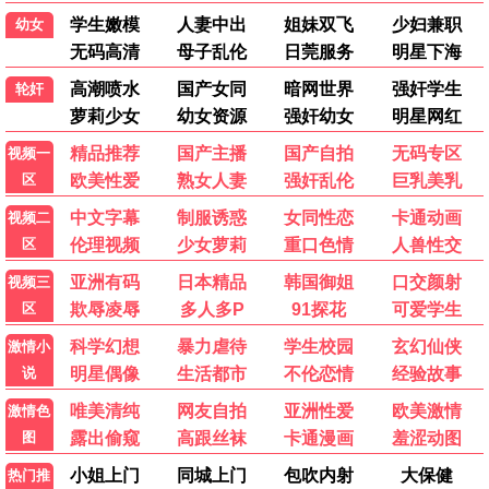
韩影
第二十条
社会派
最新
张艺谋·法理人情·现实主义力作 · 2024
9.5
剧情
韩国影视在线·免费高清
韩影