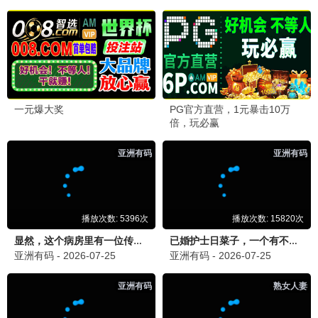
与凤行
高甜
赵丽颖林更新·仙侠虐恋 · 2024
9.6
古装
韩国影视在线·免费高清
韩影
追风者
热血
王一博李沁·民国谍战 · 2024
9.5
谍战
韩国影视在线·免费高清