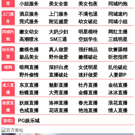
热辣滚烫
爆款新片
最新
贾玲励志蜕变·拳击燃情·高清完整版 · 2024
9.7
喜剧
韩国影视在线·免费高清
韩影