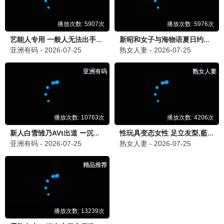
韩影
繁花
王家卫
王家卫·上海往事 · 2023
9.7
剧情
韩国影视在线·免费高清
韩影