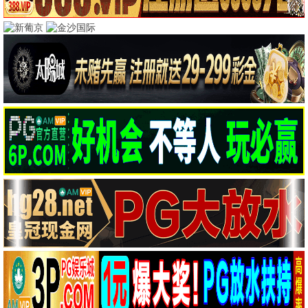
我们一起摇太阳
口碑黑马
最新
韩延·催泪治愈·生命之光 · 2024
9.4
爱情
韩国影视在线·免费高清
韩影