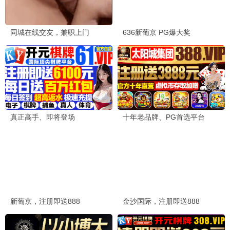
我们一起摇太阳
口碑黑马
韩延·催泪治愈 · 2024
9.4
爱情
韩国影视在线·免费高清
韩影