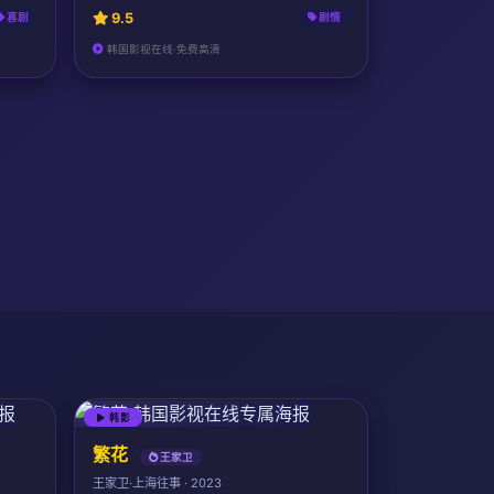
9.5
喜剧
剧情
韩国影视在线·免费高清
韩影
繁花
王家卫
王家卫·上海往事 · 2023