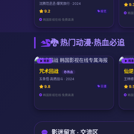
沈腾范丞丞·爆笑旅行 · 2024
9.
9.2
综艺
韩国
韩国影视在线·免费高清
🐉 热门动漫·热血必追
韩影
韩
咒术回战
仙
热血
五条悟·高燃战斗 · 2024
王林修真
9.8
9.
日漫
韩国影视在线·免费高清
韩国
影迷留言 · 交流区