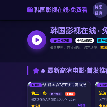
韩影
韩国影视在线·免费看
首页
韩国影视在线 ·
全网热播
极速播放
每
最新电影、热播剧集、综艺动漫，
韩国
🔥 最新高清电影·首发推
韩影
韩
第二十条
流浪
社会派
最新
张艺谋·法理人情·现实主义力作 · 2024
国产科
9.5
9.
剧情