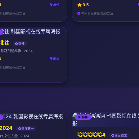
4
9.5
年代
影视在线·免费高清
韩国影视在线·免费高清
影
北往
热播
铁路刑警群像 · 2024
3
刑侦
影视在线·免费高清
影
韩影
2024
热度第一
哈哈哈哈哈4
·女性力量 · 2024
国民综艺