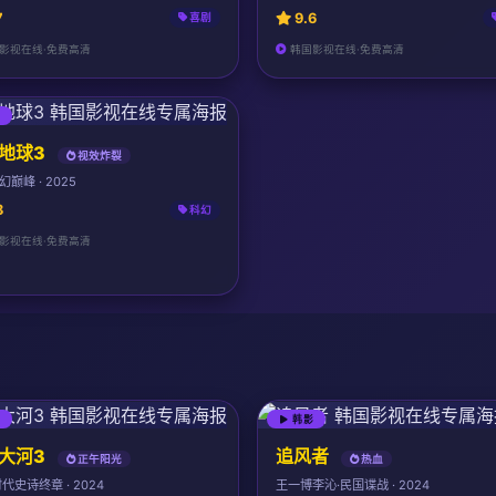
7
9.6
喜剧
影视在线·免费高清
韩国影视在线·免费高清
影
地球3
视效炸裂
巅峰 · 2025
8
科幻
影视在线·免费高清
影
韩影
大河3
追风者
正午阳光
热血
代史诗终章 · 2024
王一博李沁·民国谍战 · 2024