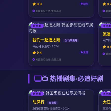
9.9
9.
动作
韩国影视在线·免费高清
韩国
韩影
韩
流浪
我们一起摇太阳
国产科幻
口碑黑马
韩延·催泪治愈 · 2024
9.
9.4
爱情
韩国
韩国影视在线·免费高清
📺 热播剧集·必追好剧
韩影
韩
与凤行
大江
高甜
赵丽颖林更新·仙侠虐恋 · 2024
王凯·时